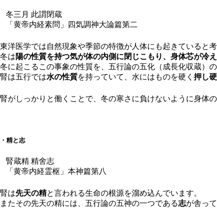
冬三月 此謂閉蔵
「黄帝内経素問」四気調神大論篇第二
東洋医学では自然現象や季節の特徴が人体にも起きていると考
冬は
陽の性質を持つ気が体の内側に閉じこもり、身体芯が冷え
冬に起こるこの事象の性質を、五行論の五化（成長化収蔵）の
腎は五行では
水の性質
を持っていて、水にはものを硬く
押し硬
腎がしっかりと働くことで、冬の寒さに負けないように身体の
・精と志
腎蔵精 精舍志
「黄帝内経霊枢」本神篇第八
腎は
先天の精
と言われる生命の根源を溜め込んでいます。
またその先天の精には、五行論の五神の一つである
志
が舎って