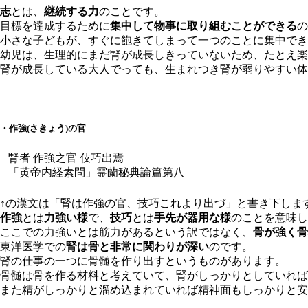
志
とは、
継続する力
のことです。
目標を達成するために
集中して物事に取り組むことができる
の
小さな子どもが、すぐに飽きてしまって一つのことに集中でき
幼児は、生理的にまだ腎が成長しきっていないため、たとえ楽
腎が成長している大人でっても、生まれつき腎が弱りやすい体
・作強(さきょう)の官
腎者 作強之官 伎巧出焉
「黄帝内経素問」霊蘭秘典論篇第八
↑の漢文は「腎は作強の官、技巧これより出づ」と書き下しま
作強
とは
力強い様
で、
技巧
とは
手先が器用な様
のことを意味し
ここでの力強いとは筋力があるという訳ではなく、
骨が強く骨
東洋医学での
腎は骨と非常に関わりが深い
のです。
腎の仕事の一つに骨髄を作り出すというものがあります。
骨髄は骨を作る材料と考えていて、腎がしっかりとしていれば
また精がしっかりと溜め込まれていれば精神面もしっかりと安