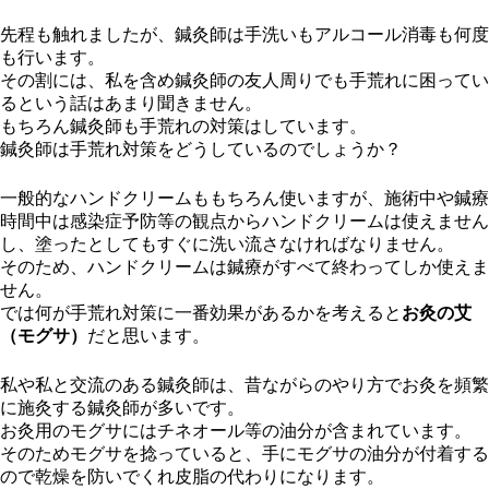
先程も触れましたが、鍼灸師は手洗いもアルコール消毒も何度
も行います。
その割には、私を含め鍼灸師の友人周りでも手荒れに困ってい
るという話はあまり聞きません。
もちろん鍼灸師も手荒れの対策はしています。
鍼灸師は手荒れ対策をどうしているのでしょうか？
一般的なハンドクリームももちろん使いますが、施術中や鍼療
時間中は感染症予防等の観点からハンドクリームは使えません
し、塗ったとしてもすぐに洗い流さなければなりません。
そのため、ハンドクリームは鍼療がすべて終わってしか使えま
せん。
では何が手荒れ対策に一番効果があるかを考えると
お灸の艾
（モグサ）
だと思います。
私や私と交流のある鍼灸師は、昔ながらのやり方でお灸を頻繁
に施灸する鍼灸師が多いです。
お灸用のモグサにはチネオール等の油分が含まれています。
そのためモグサを捻っていると、手にモグサの油分が付着する
ので乾燥を防いでくれ皮脂の代わりになります。