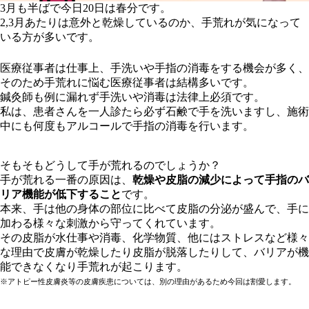
3月も半ばで今日20日は春分です。
2,3月あたりは意外と乾燥しているのか、手荒れが気になって
いる方が多いです。
医療従事者は仕事上、手洗いや手指の消毒をする機会が多く、
そのため手荒れに悩む医療従事者は結構多いです。
鍼灸師も例に漏れず手洗いや消毒は法律上必須です。
私は、患者さんを一人診たら必ず石鹸で手を洗いますし、施術
中にも何度もアルコールで手指の消毒を行います。
そもそもどうして手が荒れるのでしょうか？
手が荒れる一番の原因は、
乾燥や皮脂の減少によって手指のバ
リア機能が低下すること
です。
本来、手は他の身体の部位に比べて皮脂の分泌が盛んで、手に
加わる様々な刺激から守ってくれています。
その皮脂が水仕事や消毒、化学物質、他にはストレスなど様々
な理由で皮膚が乾燥したり皮脂が脱落したりして、バリアが機
能できなくなり手荒れが起こります。
※アトピー性皮膚炎等の皮膚疾患については、別の理由があるため今回は割愛します。