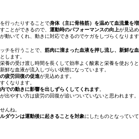
を行ったりすることで
身体（主に骨格筋）を温めて血流量を増
すことができるので、
運動時のパフォーマンスの向上
が見込め
が動いてくれ、動きに対応できるのでケガをしづらくなります
ッチを行うことで、
筋肉に溜まった血液を押し流し、新鮮な血
とします。
栄養の受け渡し時間を長くして効率よく酸素と栄養を使おうと
新鮮な血液が流入しづらい状態になっています。
の疲労回復の促進
が見込めます。
すくなります。
内での動きに影響を出しずらくしてくれます
。
が出やすい方は疲労の回復が追いついていないと思われます。
せんね。
ルダウンは運動後に起きることを対象
にしたものとなっていて