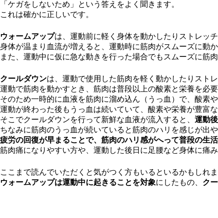
「ケガをしないため」という答えをよく聞きます。
これは確かに正しいです。
ウォームアップ
は、運動前に軽く身体を動かしたりストレッチ
身体が温まり血流が増えると、運動時に筋肉がスムーズに動か
また、運動中に仮に急な動きを行った場合でもスムーズに筋肉
クールダウン
は、運動で使用した筋肉を軽く動かしたりストレ
運動で筋肉を動かすとき、筋肉は普段以上の酸素と栄養を必要
そのため一時的に血液を筋肉に溜め込ん（うっ血）で、酸素や
運動が終わった後もうっ血は続いていて、酸素や栄養が豊富な
そこでクールダウンを行って新鮮な血液が流入すると、
運動後
ちなみに筋肉のうっ血が続いていると筋肉のハリを感じが出や
疲労の回復が早まることで、筋肉のハリ感がへって普段の生活
筋肉痛になりやすい方や、運動した後日に足腰など身体に痛み
ここまで読んでいただくと気がつく方もいるといるかもしれま
ウォームアップは運動中に起きることを対象
にしたもの、
クー