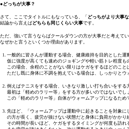
●どっちが大事？
さて、ここでタイトルにもなっている、「
どっちがより大事な
結論から言えば
どちらも同じくらい大事
です。
ただ、強いて言うならばクールダウンの方が大事だと考えてい
なぜかと言うといくつか理由があります。
一般的に皆さんが運動する場合、健康維持を目的とした運
仮に強度が高くても速めのジョギングや軽い筋トレ程度も
この場合、余程のことがない限りはケガをするほどのこと
ただし既に身体に不調を抱えている場合は、しっかりとウ
例えばテニスをする場合、いきなり激しい打ち合いをする
最初は「軽めのラリー等」をする方が多いのではないでし
この「軽めのラリー等」自体がウォームアップになるため
先ほど、「ウォームアップは運動中に起きることを対象に
の方が長く、疲労が抜けない状態だと身体に負荷がかかり
その時間が長いほど、ケガをするタイミングが何度も訪れ